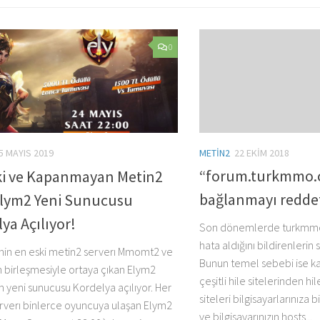
0
METIN2
22 EKIM 2018
5 MAYIS 2019
“forum.turkmmo
ki ve Kapanmayan Metin2
bağlanmayı reddet
Elym2 Yeni Sunucusu
ya Açılıyor!
Son dönemlerde turkmmo
hata aldığını bildirenlerin s
nin en eski metin2 serverı Mmomt2 ve
Bunun temel sebebi ise k
n birleşmesiyle ortaya çıkan Elym2
çeşitli hile sitelerinden hi
n yeni sunucusu Kordelya açılıyor. Her
siteleri bilgisayarlarınıza b
erverı binlerce oyuncuya ulaşan Elym2
ve bilgisayarınızın hosts...