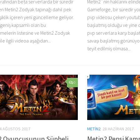
rafından beta serverlarda bir süredir
Metin2`nin haklarını elin
len Metin2 Zodyak tapınağı dahil pek
Gameforge, bir süredir y
şiklik içeren yeni güncelleme geliyor.
pvp videosu çeken youtub
geniş kapsamlı olan bu
başlatmış olduğu ve yine
melerin listesine ve Metin2 Zodyak
pvp serverlara karşı başl
le ilgili videoa aşağıdan...
savaşı başlatmış görünüy
teyit edilmiş olmasa...
0
4 AĞUSTOS 2017
METIN2
28 HAZIRAN 2017
2 Oyuncusunun Şüpheli
Metin2 Pepsi Kamp