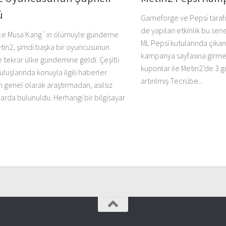
ü
Gameforge ve Pepsi taraf
de yapılan etkinlik bu sene
ce Musa Kang`ın ölümüyle gündeme
ML Pepsi kutularında çıkan 
tin2, şimdi başka bir oyuncusunun
kampanya sayfasına girmelis
 tekrar ülke gündemine geldi. Çeşitli
kuponlar ile Metin2’de 3 
uluşlarında konuyla ilgili haberler
artırılmış Tecrübe...
n genel olarak araştırmadan, asılsız
arda bulunuldu. Herhangi bir bilgisayar