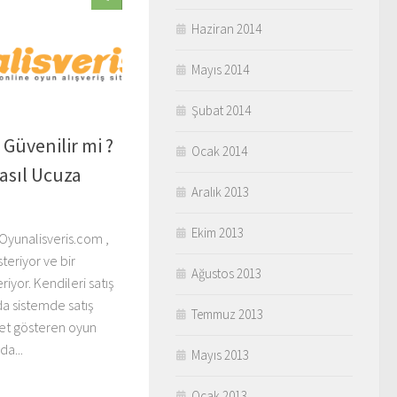
Haziran 2014
Mayıs 2014
Şubat 2014
Güvenilir mi ?
Ocak 2014
asıl Ucuza
Aralık 2013
Ekim 2013
 Oyunalisveris.com ,
steriyor ve bir
Ağustos 2013
iyor. Kendileri satış
rda sistemde satış
Temmuz 2013
yet gösteren oyun
da...
Mayıs 2013
Ocak 2013