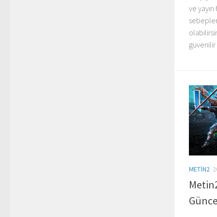
ve yayın
sebeple
olabilirs
güvenilir
METIN2
2
Metin2
Güncel