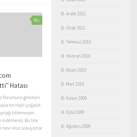
Aralık 2012
1
Ocak 2011
Temmuz 2010
Haziran 2010
Nisan 2010
.com
Mart 2010
ti” Hatası
 forumuna girerken
Kasım 2009
ayısı bir hayli çoğaldı.
Eylül 2009
aynağı bilinmeyen
le indirmeniz. Bu hile
Ağustos 2009
ir nevi virüs sokuyorlar