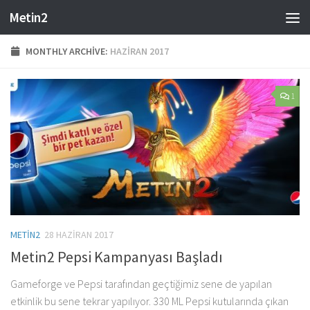
Metin2
Skip to content
MONTHLY ARCHIVE:
HAZIRAN 2017
1
METIN2
28 HAZIRAN 2017
Metin2 Pepsi Kampanyası Başladı
Gameforge ve Pepsi tarafından geçtiğimiz sene de yapılan
etkinlik bu sene tekrar yapılıyor. 330 ML Pepsi kutularında çıkan