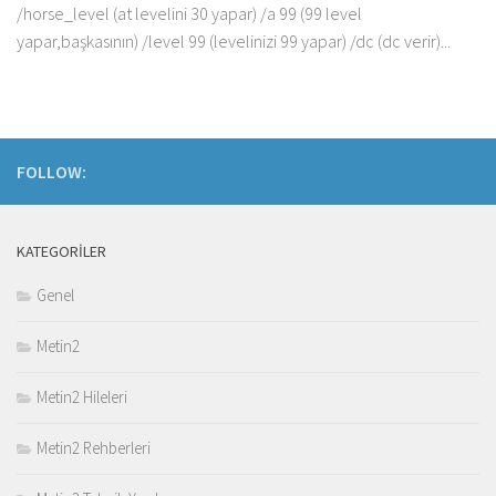
/horse_level (at levelini 30 yapar) /a 99 (99 level
yapar,başkasının) /level 99 (levelinizi 99 yapar) /dc (dc verir)...
FOLLOW:
KATEGORILER
Genel
Metin2
Metin2 Hileleri
Metin2 Rehberleri