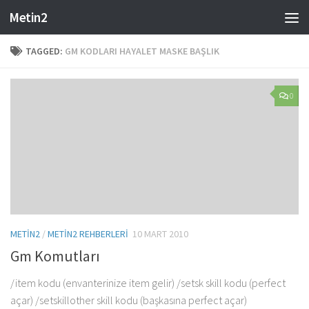
Metin2
Skip to content
TAGGED:
GM KODLARI HAYALET MASKE BAŞLIK
0
METIN2
/
METIN2 REHBERLERI
10 MART 2010
Gm Komutları
/item kodu (envanterinize item gelir) /setsk skill kodu (perfect
açar) /setskillother skill kodu (başkasına perfect açar)