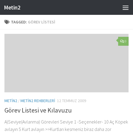
Metin2
Skip to content
TAGGED:
GÖREV LISTESI
9
METIN2
/
METIN2 REHBERLERI
12 TEMMUZ 2009
Görev Listesi ve Kılavuzu
A)Seviye(Avlanma) Görevleri Seviye 1 -Seçenekler- 10 Aç Köpek
avlayın 5 Kurt avlayın >>Kurtları kesmeniz biraz daha zor