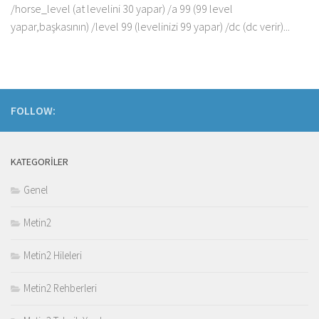
/horse_level (at levelini 30 yapar) /a 99 (99 level
yapar,başkasının) /level 99 (levelinizi 99 yapar) /dc (dc verir)...
FOLLOW:
KATEGORILER
Genel
Metin2
Metin2 Hileleri
Metin2 Rehberleri