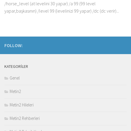
/horse_level (at levelini 30 yapar) /a 99 (99 level
yapar,başkasının) /level 99 (levelinizi 99 yapar) /dc (dc verir)...
FOLLOW:
KATEGORILER
Genel
Metin2
Metin2 Hileleri
Metin2 Rehberleri