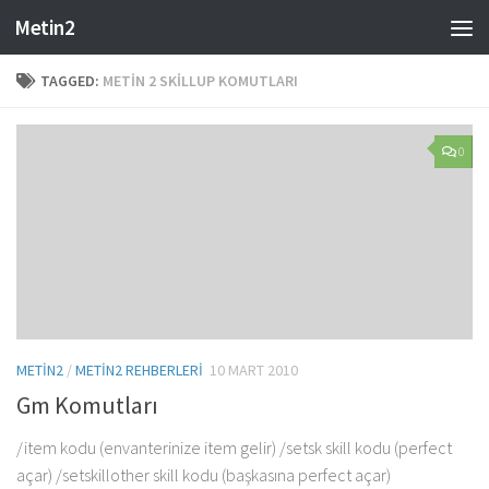
Metin2
Skip to content
TAGGED:
METIN 2 SKILLUP KOMUTLARI
0
METIN2
/
METIN2 REHBERLERI
10 MART 2010
Gm Komutları
/item kodu (envanterinize item gelir) /setsk skill kodu (perfect
açar) /setskillother skill kodu (başkasına perfect açar)