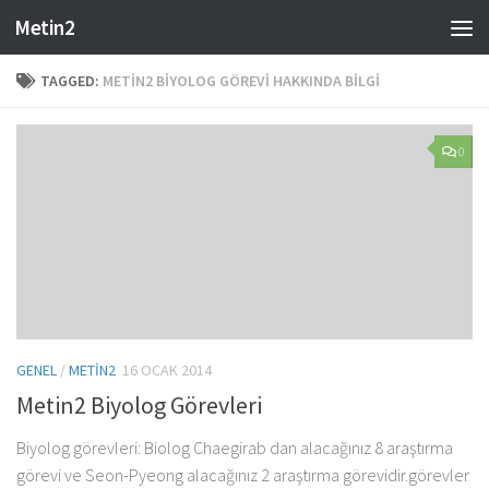
Metin2
Skip to content
TAGGED:
METIN2 BIYOLOG GÖREVI HAKKINDA BILGI
0
GENEL
/
METIN2
16 OCAK 2014
Metin2 Biyolog Görevleri
Biyolog görevleri: Biolog Chaegirab dan alacağınız 8 araştırma
görevi ve Seon-Pyeong alacağınız 2 araştırma görevidir.görevler