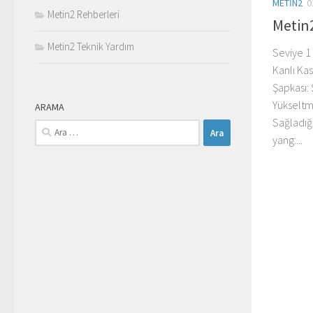
METIN2
0
Metin2 Rehberleri
Metin2
Metin2 Teknik Yardım
Seviye 1
Kanlı Kas
Şapkası: 
Yükseltme
ARAMA
Sağladığ
Arama:
yang:...