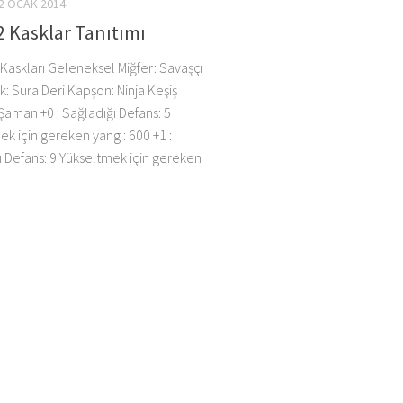
2 OCAK 2014
 Kasklar Tanıtımı
 Kaskları Geleneksel Miğfer: Savaşçı
k: Sura Deri Kapşon: Ninja Keşiş
Şaman +0 : Sağladığı Defans: 5
k için gereken yang : 600 +1 :
ı Defans: 9 Yükseltmek için gereken