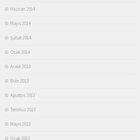
Haziran 2014
Mayıs 2014
Şubat 2014
Ocak 2014
Aralık 2013
Ekim 2013
Ağustos 2013
Temmuz 2013
Mayıs 2013
Ocak 2013