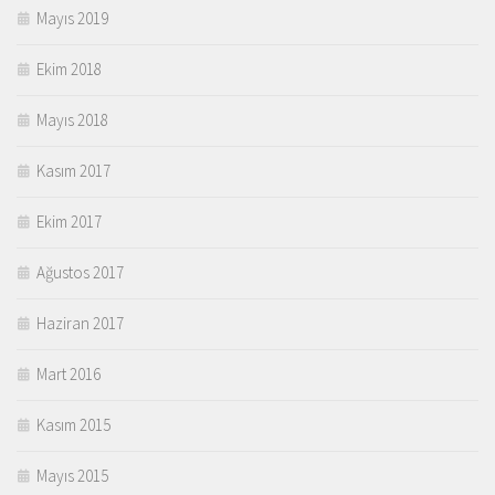
Mayıs 2019
Ekim 2018
Mayıs 2018
Kasım 2017
Ekim 2017
Ağustos 2017
Haziran 2017
Mart 2016
Kasım 2015
Mayıs 2015