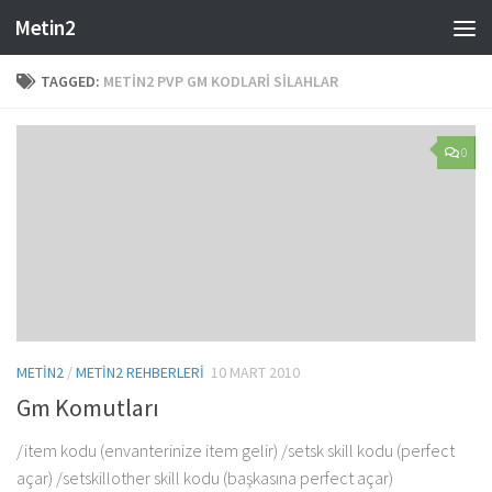
Metin2
Skip to content
TAGGED:
METIN2 PVP GM KODLARI SILAHLAR
0
METIN2
/
METIN2 REHBERLERI
10 MART 2010
Gm Komutları
/item kodu (envanterinize item gelir) /setsk skill kodu (perfect
açar) /setskillother skill kodu (başkasına perfect açar)