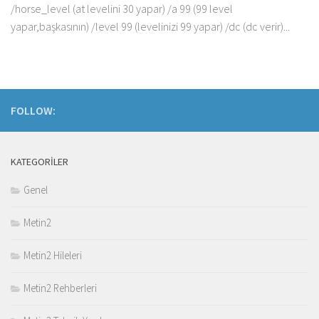
/horse_level (at levelini 30 yapar) /a 99 (99 level
yapar,başkasının) /level 99 (levelinizi 99 yapar) /dc (dc verir)...
FOLLOW:
KATEGORILER
Genel
Metin2
Metin2 Hileleri
Metin2 Rehberleri