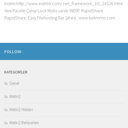
indirin:http://www.indirbir.com/.net_framework_3.0_24526.html
Yeni Packte Çalışır.Lock Mobs vardır İNDİR: RapidShare:
RapidShare: Easy Filehosting Rar Şifresi : www.turkmmo.com
FOLLOW:
KATEGORILER
Genel
Metin2
Metin2 Hileleri
Metin2 Rehberleri