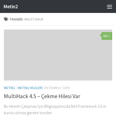
Metin2
Skip to content
TAGGED:
MULTI HACK
65
METIN2
/
METIN2 HILELERI
09 TEMMUZ 2009
MultiHack 4.5 – Çekme Hilesi Var
Bu Hilenin Çalışması İçin Bİlgisayarınızda Net Framework 3.0 ın
kurulu olması gerekir burdan