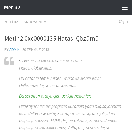
Metin2
Skip to content
METIN2 TEKNIK YARDIM
0
Metin2 0xc0000135 Hatası Çözümü
BY
ADMIN
·
30 TEMMUZ 2013
•
Beklenmedik Kapatılma
•
Dur:0xc0000135
Hatası alabilirsiniz.
Bu hatanın temel nedeni Windows XP nin Kayıt
Defterindeoluşan bir problemdir.
Bu sorunun ortaya çıkması için
Nedenler;
Bilgisayarınıza bir program kurarken yada bilgisayarınızın
kayıt defterinde değişiklik yapan bir program çalışırken
bilgisayarı RESETLEMEK , Fişten çekmek, Farklı nedenlerle
bilgisayarınızın kilitlenmesi, Voltaj düşmesi ile oluşan