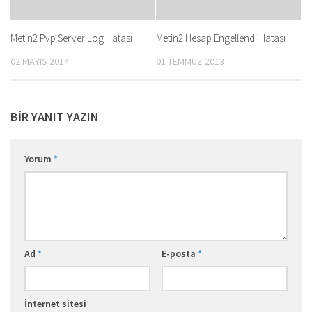
Metin2 Pvp Server Log Hatası
Metin2 Hesap Engellendi Hatası
02 MAYIS 2014
01 TEMMUZ 2013
BIR YANIT YAZIN
Yorum
*
Ad
*
E-posta
*
İnternet sitesi