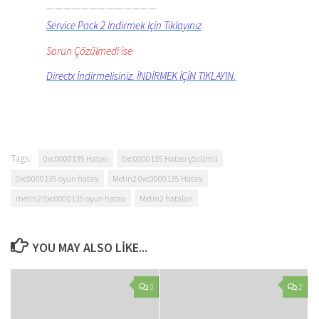
—————————————
Service Pack 2 İndirmek İçin Tıklayınız
Sorun Çözülmedi ise
Directx İndirmelisiniz. İNDİRMEK İÇİN TIKLAYIN.
Tags:
0xc0000135 Hatası
0xc0000135 Hatası çözümü
0xc0000135 oyun hatası
Metin2 0xc0000135 Hatası
metin2 0xc0000135 oyun hatası
Metin2 hataları
YOU MAY ALSO LIKE...
0
2