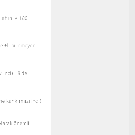
lahın lvl i 86
e +lı bilinmeyen
 inci ( +8 de
ne kankırmızı inci (
 olarak önemli