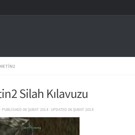
METIN2
in2 Silah Kılavuzu
· PUBLISHED
06 ŞUBAT 2014
· UPDATED
06 ŞUBAT 2014