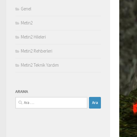
Genel
Metin2
Metin2 Hileleri
Metin2 Rehberleri
Metin2 Teknik Yardım
ARAMA
Arama: