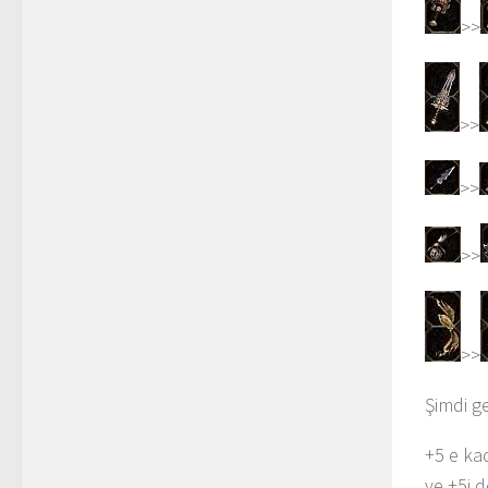
>>
>>
>>
>>
>>
Şimdi g
+5 e kad
ve +5i d