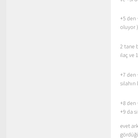
+5 den 
oluyor 
2 tane b
ilaç ve 
+7 den 
silahın l
+8 den 
+9 da si
evet ar
gördüğü