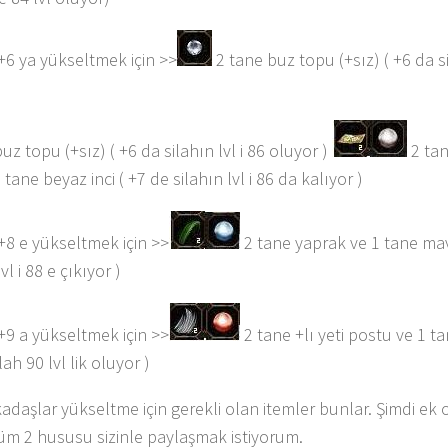
+6 ya yükseltmek için >>
2 tane buz topu (+sız) ( +6 da si
)
uz topu (+sız) ( +6 da silahın lvl i 86 oluyor )
2 tan
1 tane beyaz inci ( +7 de silahın lvl i 86 da kalıyor )
+8 e yükseltmek için >>
2 tane yaprak ve 1 tane mavi
vl i 88 e çıkıyor )
+9 a yükseltmek için >>
2 tane +lı yeti postu ve 1 ta
lah 90 lvl lik oluyor )
kadaşlar yükseltme için gerekli olan itemler bunlar. Şimdi ek
m 2 hususu sizinle paylaşmak istiyorum.