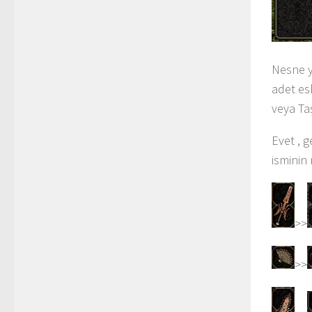
Nesne y
adet es
veya Taş
Evet , 
isminin
>>
>>