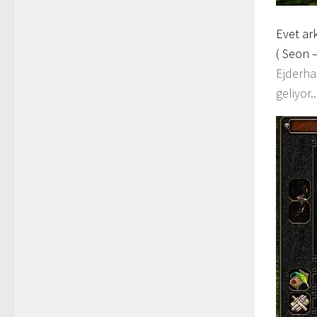
Evet ark
( Seon 
Ejderha
geliyor..