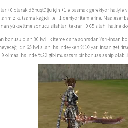
hlar +0 olarak dönüştüğü için +1 e basmak gerekiyor haliyle v
larımız kutsama kağıdı ile +1 deniyor itemlerine. Maalesef ba
nan yükseltme sonucu silahları tekrar +9 65 silahı haline d
san bonusu olan 80 lwl lik iteme daha sonradan Yarı-İnsan b
meyeceği için 65 lwl silahı halindeyken %10 yarı insan getirirse
 +9 olması halinde %22 gibi muazzam bir bonusa sahip olabilir