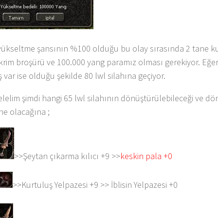
ükseltme şansının %100 olduğu bu olay sırasında 2 tane ku
krim broşürü ve 100.000 yang paramız olması gerekiyor. Eğe
 var ise olduğu şekilde 80 lwl silahına geçiyor.
gelelim şimdi hangi 65 lwl silahının dönüştürülebileceği ve 
 ne olacağına ;
>>Şeytan çıkarma kılıcı +9 >>
keskin pala +0
>>Kurtuluş Yelpazesi +9 >> İblisin Yelpazesi +0