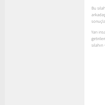
Bu sila
arkadaş
sonuçla
Yarı in
getirile
silahın