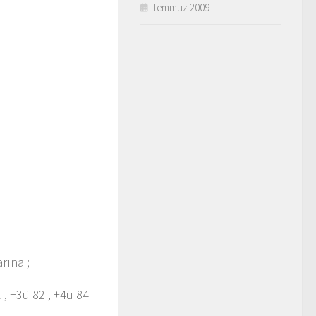
Temmuz 2009
rına ;
1 , +3ü 82 , +4ü 84