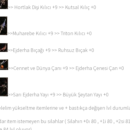
>> Hortlak Dişi Kılıcı +9 >> Kutsal Kılıç +0
>>Muharebe Kılıcı +9 >> Triton Kılıcı +0
>>Ejderha Bıçağı +9 >> Ruhsuz Bıçak +0
>>Cennet ve Dünya Çanı +9 >> Ejderha Çenesi Çan +0
>>Sarı Ejderha Yayı +9 >> Büyük Şeytan Yayı +0
elelim yükseltme itemlerine ve + bastıkça değişen lvl durumla
ar item istemeyen bu silahlar ( Silahın +0ı 80 , +1i 80 , +2si 8
e 84 lvl oluyor)