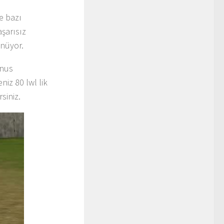
e bazı
şarısız
önüyor.
onus
niz 80 lwl lik
siniz.