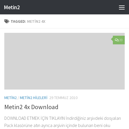
Metin2
Skip to content
TAGGED:
METIN2 4X
20
METIN2
/
METIN2 HILELERI
29 TEMMUZ 2010
Metin2 4x Download
DOWNLOAD ETMEK İÇİN TIKLAYIN İndirdiğiniz arşivdeki dosyaları
Pack klasörüne atın ayrıca arşivin içinde bulunan beni oku