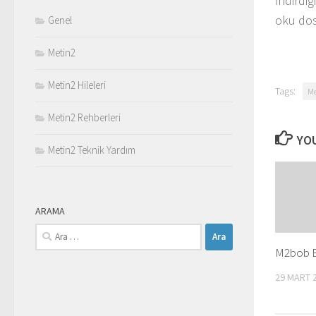
İndirdiğ
oku dos
Genel
Metin2
Metin2 Hileleri
Tags:
Me
Metin2 Rehberleri
YOU
Metin2 Teknik Yardım
ARAMA
Arama:
M2bob B
29 MART 