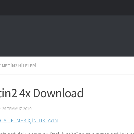
/
METIN2 HILELERI
in2 4x Download
·
29 TEMMUZ 2010
AD ETMEK İÇİN TIKLAYIN