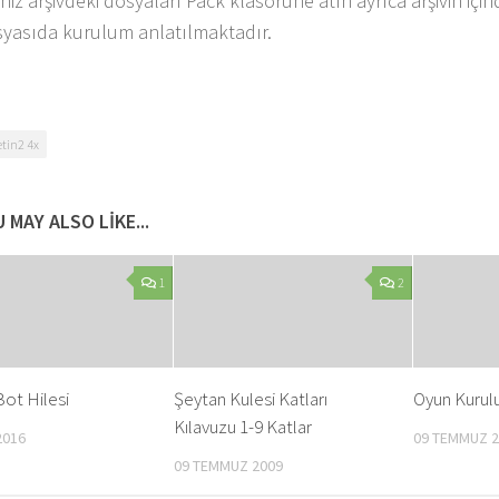
iniz arşivdeki dosyaları Pack klasörüne atın ayrıca arşivin iç
yasıda kurulum anlatılmaktadır.
tin2 4x
 MAY ALSO LIKE...
1
2
ot Hilesi
Şeytan Kulesi Katları
Oyun Kurul
Kılavuzu 1-9 Katlar
2016
09 TEMMUZ 2
09 TEMMUZ 2009