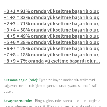
+0 +1 = 91% oranda yükseltme başarılı olur,
+1 +2 = 83% oranda yükseltme başarılı olur,
+2 +3 = 71% oranda yükseltme başarılı olur,
+3 +4 = 58% oranda yükseltme başarılı olur,
+4 +5 = 49% oranda yükseltme başarılı olur,
+5 +6 = 38% oranda yükseltme başarılı olur,
+6 +7 = 25% oranda yükseltme başarılı olur,
+7 +8 = 18% oranda yükseltme başarılı olur,
+8 +9 = 7% oranda yükseltme başarılı olur…
Kutsama Kağıdı(role):
Eşyanızın kaybolmadan yükseltilmesini
sağlayan envanterdir işlem başarısız olursa eşyanız sadece 1 kalite
düşer..
Savaş tanrısı rolesi:
Bingsu görevinden sonra da elde edeceğimiz
bir yükseltme malzemesidir %100 oranda itemimizi +0 dan +4 e kadar