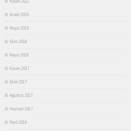
Kasım 2021
Aralık 2020
Mayıs 2019
Ekim 2018
Mayıs 2018
Kasım 2017
Ekim 2017
Ağustos 2017
Haziran 2017
Mart 2016