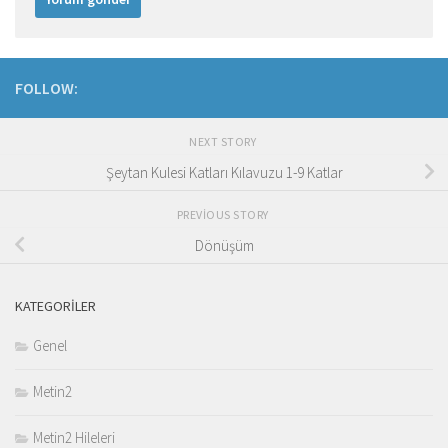
FOLLOW:
NEXT STORY
Şeytan Kulesi Katları Kılavuzu 1-9 Katlar
PREVIOUS STORY
Dönüşüm
KATEGORILER
Genel
Metin2
Metin2 Hileleri