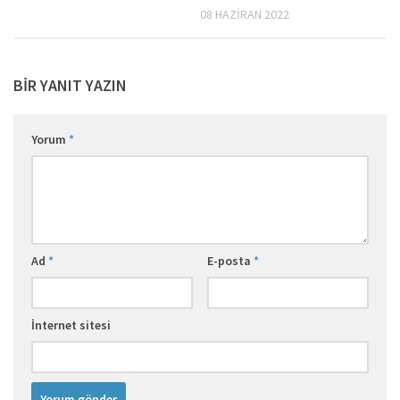
08 HAZIRAN 2022
BIR YANIT YAZIN
Yorum
*
Ad
*
E-posta
*
İnternet sitesi