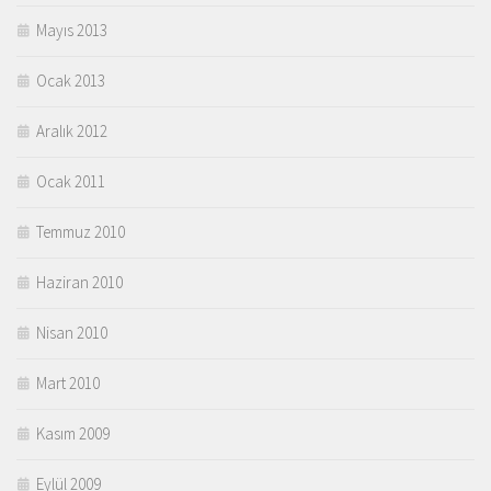
Mayıs 2013
Ocak 2013
Aralık 2012
Ocak 2011
Temmuz 2010
Haziran 2010
Nisan 2010
Mart 2010
Kasım 2009
Eylül 2009